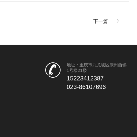
下一篇
地址：重庆市九龙坡区康田西锦
1号楼21楼
15223412387
023-86107696