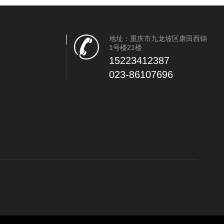
地址：重庆市九龙坡区康田西锦
1号楼21楼
15223412387
023-86107696